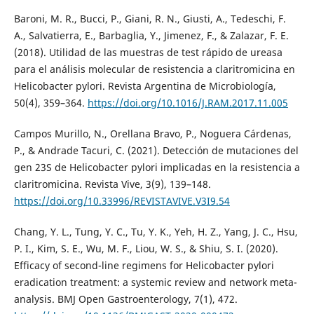
Baroni, M. R., Bucci, P., Giani, R. N., Giusti, A., Tedeschi, F.
A., Salvatierra, E., Barbaglia, Y., Jimenez, F., & Zalazar, F. E.
(2018). Utilidad de las muestras de test rápido de ureasa
para el análisis molecular de resistencia a claritromicina en
Helicobacter pylori. Revista Argentina de Microbiología,
50(4), 359–364.
https://doi.org/10.1016/J.RAM.2017.11.005
Campos Murillo, N., Orellana Bravo, P., Noguera Cárdenas,
P., & Andrade Tacuri, C. (2021). Detección de mutaciones del
gen 23S de Helicobacter pylori implicadas en la resistencia a
claritromicina. Revista Vive, 3(9), 139–148.
https://doi.org/10.33996/REVISTAVIVE.V3I9.54
Chang, Y. L., Tung, Y. C., Tu, Y. K., Yeh, H. Z., Yang, J. C., Hsu,
P. I., Kim, S. E., Wu, M. F., Liou, W. S., & Shiu, S. I. (2020).
Efficacy of second-line regimens for Helicobacter pylori
eradication treatment: a systemic review and network meta-
analysis. BMJ Open Gastroenterology, 7(1), 472.