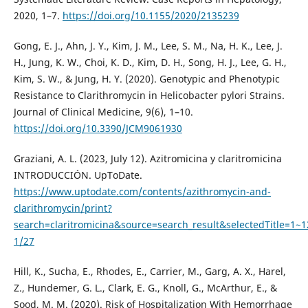
2020, 1–7.
https://doi.org/10.1155/2020/2135239
Gong, E. J., Ahn, J. Y., Kim, J. M., Lee, S. M., Na, H. K., Lee, J.
H., Jung, K. W., Choi, K. D., Kim, D. H., Song, H. J., Lee, G. H.,
Kim, S. W., & Jung, H. Y. (2020). Genotypic and Phenotypic
Resistance to Clarithromycin in Helicobacter pylori Strains.
Journal of Clinical Medicine, 9(6), 1–10.
https://doi.org/10.3390/JCM9061930
Graziani, A. L. (2023, July 12). Azitromicina y claritromicina
INTRODUCCIÓN. UpToDate.
https://www.uptodate.com/contents/azithromycin-and-
clarithromycin/print?
search=claritromicina&source=search_result&selectedTitle=1
1/27
Hill, K., Sucha, E., Rhodes, E., Carrier, M., Garg, A. X., Harel,
Z., Hundemer, G. L., Clark, E. G., Knoll, G., McArthur, E., &
Sood, M. M. (2020). Risk of Hospitalization With Hemorrhage