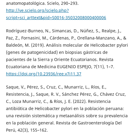
anatomopatológica. Scielo, 290–293.
http://ve.scielo.org/scielo.php?
script=sci_arttext&pid=S0016-35032008000400006
Rodríguez-Burneo, N., Simancas, D., Núñez, S., Realpe, J.,
Paz, Z., Fornasini, M., Cárdenas, P., Orellana-Manzano, A., &
Baldeón, M. (2019). Análisis molecular de Helicobacter pylori
(genes de patogenicidad) en biopsias gástricas de
pacientes de la Sierra y Oriente Ecuatorianos. Revista
Ecuatoriana de Medicina EUGENIO ESPEJO, 7(11), 1–7.
https://doi.org/10.23936/ree.v7i11.37
Saque, V., Pérez, S., Cruz, C., Munarriz, L., Ríos, E.,
Resistencia, J., Saque, R. V., Sánchez Pérez, G., Chávez Cruz,
C., Loza Munarriz, C., & Ríos, J. E. (2022). Resistencia
antibiótica de Helicobacter pylori en la población peruana:
una revisión sistemática y metaanálisis sobre su prevalencia
en la población general. Revista de Gastroenterología Del
Perú, 42(3), 155–162.