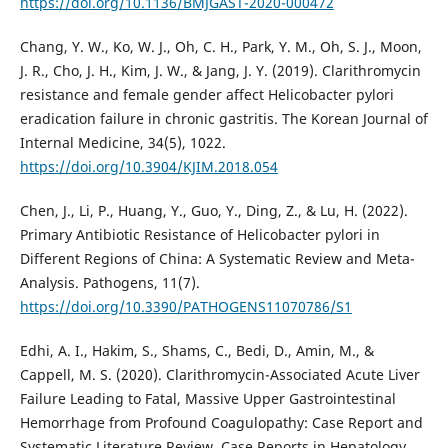
https://doi.org/10.1136/BMJGAST-2020-000472
Chang, Y. W., Ko, W. J., Oh, C. H., Park, Y. M., Oh, S. J., Moon,
J. R., Cho, J. H., Kim, J. W., & Jang, J. Y. (2019). Clarithromycin
resistance and female gender affect Helicobacter pylori
eradication failure in chronic gastritis. The Korean Journal of
Internal Medicine, 34(5), 1022.
https://doi.org/10.3904/KJIM.2018.054
Chen, J., Li, P., Huang, Y., Guo, Y., Ding, Z., & Lu, H. (2022).
Primary Antibiotic Resistance of Helicobacter pylori in
Different Regions of China: A Systematic Review and Meta-
Analysis. Pathogens, 11(7).
https://doi.org/10.3390/PATHOGENS11070786/S1
Edhi, A. I., Hakim, S., Shams, C., Bedi, D., Amin, M., &
Cappell, M. S. (2020). Clarithromycin-Associated Acute Liver
Failure Leading to Fatal, Massive Upper Gastrointestinal
Hemorrhage from Profound Coagulopathy: Case Report and
Systematic Literature Review. Case Reports in Hepatology,