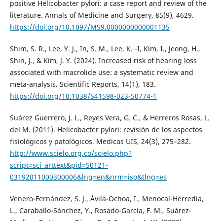
positive Helicobacter pylori: a case report and review of the
literature. Annals of Medicine and Surgery, 85(9), 4629.
https://doi.org/10.1097/MS9.0000000000001135
Shim, S. R., Lee, Y. J., In, S. M., Lee, K. ‐I, Kim, I., Jeong, H.,
Shin, J., & Kim, J. Y. (2024). Increased risk of hearing loss
associated with macrolide use: a systematic review and
meta-analysis. Scientific Reports, 14(1), 183.
https://doi.org/10.1038/S41598-023-50774-1
Suárez Guerrero, J. L., Reyes Vera, G. C., & Herreros Rosas, L.
del M. (2011). Helicobacter pylori: revisión de los aspectos
fisiológicos y patológicos. Medicas UIS, 24(3), 275–282.
http://www.scielo.org.co/scielo.php?
script=sci_arttext&pid=S0121-
03192011000300006&lng=en&nrm=iso&tlng=es
Venero-Fernández, S. J., Ávila-Ochoa, I., Menocal-Herredia,
L., Caraballo-Sánchez, Y., Rosado-García, F. M., Suárez-