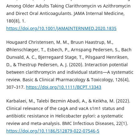
Among Older Adults Taking Clarithromycin vs Azithromycin
and Direct Oral Anticoagulants. JAMA Internal Medicine,
180(8), 1.
https://doi.org/10.1001/JAMAINTERNMED.2020.1835
Hougaard Christensen, M. M., Bruun Haastrup, M.,
Øhlenschlæger, T., Esbech, P., Arnspang Pedersen, S., Bach
Dunvald, A. C., Bjerregaard Stage, T., Pilsgaard Henriksen,
D., & Thestrup Pedersen, A. J. (2020). Interaction potential
between clarithromycin and individual statins—A systematic
review. Basic & Clinical Pharmacology & Toxicology, 126(4),
307–317.
https://doi.org/10.1111/BCPT.13343
Karbalaei, M., Talebi Bezmin Abadi, A., & Keikha, M. (2022).
Clinical relevance of the cagA and vacA s1m1 status and
antibiotic resistance in Helicobacter pylori: a systematic
review and meta-analysis. BMC Infectious Diseases, 22(1).
https://doi.org/10.1186/S12879-022-07546-5