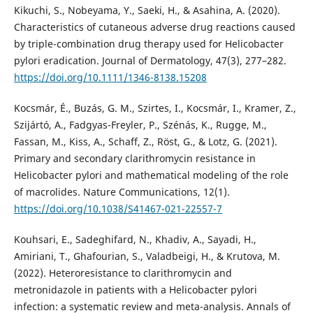
Kikuchi, S., Nobeyama, Y., Saeki, H., & Asahina, A. (2020).
Characteristics of cutaneous adverse drug reactions caused
by triple-combination drug therapy used for Helicobacter
pylori eradication. Journal of Dermatology, 47(3), 277–282.
https://doi.org/10.1111/1346-8138.15208
Kocsmár, É., Buzás, G. M., Szirtes, I., Kocsmár, I., Kramer, Z.,
Szijártó, A., Fadgyas-Freyler, P., Szénás, K., Rugge, M.,
Fassan, M., Kiss, A., Schaff, Z., Röst, G., & Lotz, G. (2021).
Primary and secondary clarithromycin resistance in
Helicobacter pylori and mathematical modeling of the role
of macrolides. Nature Communications, 12(1).
https://doi.org/10.1038/S41467-021-22557-7
Kouhsari, E., Sadeghifard, N., Khadiv, A., Sayadi, H.,
Amiriani, T., Ghafourian, S., Valadbeigi, H., & Krutova, M.
(2022). Heteroresistance to clarithromycin and
metronidazole in patients with a Helicobacter pylori
infection: a systematic review and meta-analysis. Annals of