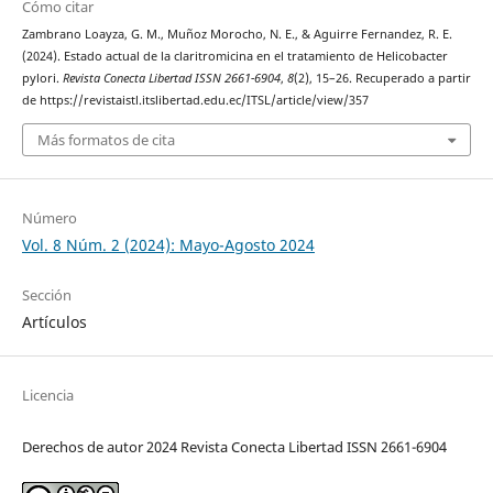
Cómo citar
Zambrano Loayza, G. M., Muñoz Morocho, N. E., & Aguirre Fernandez, R. E.
(2024). Estado actual de la claritromicina en el tratamiento de Helicobacter
pylori.
Revista Conecta Libertad ISSN 2661-6904
,
8
(2), 15–26. Recuperado a partir
de https://revistaistl.itslibertad.edu.ec/ITSL/article/view/357
Más formatos de cita
Número
Vol. 8 Núm. 2 (2024): Mayo-Agosto 2024
Sección
Artículos
Licencia
Derechos de autor 2024 Revista Conecta Libertad ISSN 2661-6904