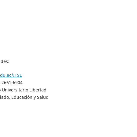
udes:
.edu.ec/ITSL
N 2661-6904
 Universitario Libertad
dado, Educación y Salud