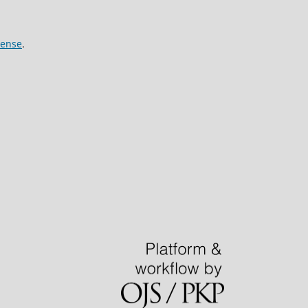
cense
.