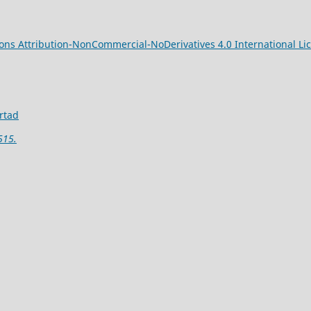
ns Attribution-NonCommercial-NoDerivatives 4.0 International Li
ertad
515.