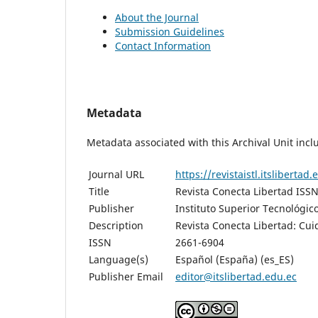
About the Journal
Submission Guidelines
Contact Information
Metadata
Metadata associated with this Archival Unit incl
Journal URL
https://revistaistl.itslibertad
Title
Revista Conecta Libertad ISS
Publisher
Instituto Superior Tecnológico
Description
Revista Conecta Libertad: Cui
ISSN
2661-6904
Language(s)
Español (España) (es_ES)
Publisher Email
editor@itslibertad.edu.ec