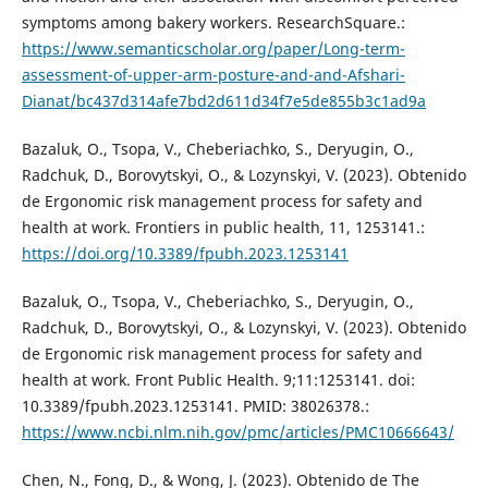
symptoms among bakery workers. ResearchSquare.:
https://www.semanticscholar.org/paper/Long-term-
assessment-of-upper-arm-posture-and-and-Afshari-
Dianat/bc437d314afe7bd2d611d34f7e5de855b3c1ad9a
Bazaluk, O., Tsopa, V., Cheberiachko, S., Deryugin, O.,
Radchuk, D., Borovytskyi, O., & Lozynskyi, V. (2023). Obtenido
de Ergonomic risk management process for safety and
health at work. Frontiers in public health, 11, 1253141.:
https://doi.org/10.3389/fpubh.2023.1253141
Bazaluk, O., Tsopa, V., Cheberiachko, S., Deryugin, O.,
Radchuk, D., Borovytskyi, O., & Lozynskyi, V. (2023). Obtenido
de Ergonomic risk management process for safety and
health at work. Front Public Health. 9;11:1253141. doi:
10.3389/fpubh.2023.1253141. PMID: 38026378.:
https://www.ncbi.nlm.nih.gov/pmc/articles/PMC10666643/
Chen, N., Fong, D., & Wong, J. (2023). Obtenido de The