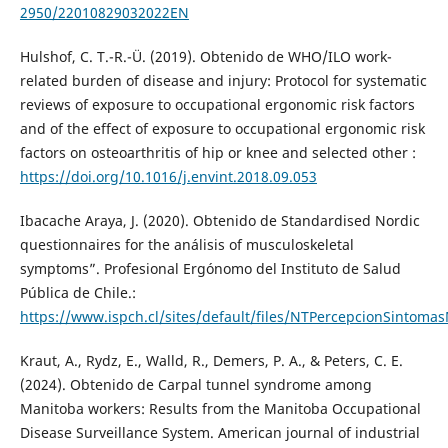
2950/22010829032022EN
Hulshof, C. T.-R.-Ü. (2019). Obtenido de WHO/ILO work-
related burden of disease and injury: Protocol for systematic
reviews of exposure to occupational ergonomic risk factors
and of the effect of exposure to occupational ergonomic risk
factors on osteoarthritis of hip or knee and selected other :
https://doi.org/10.1016/j.envint.2018.09.053
Ibacache Araya, J. (2020). Obtenido de Standardised Nordic
questionnaires for the análisis of musculoskeletal
symptoms”. Profesional Ergónomo del Instituto de Salud
Pública de Chile.:
https://www.ispch.cl/sites/default/files/NTPercepcionSintoma
Kraut, A., Rydz, E., Walld, R., Demers, P. A., & Peters, C. E.
(2024). Obtenido de Carpal tunnel syndrome among
Manitoba workers: Results from the Manitoba Occupational
Disease Surveillance System. American journal of industrial