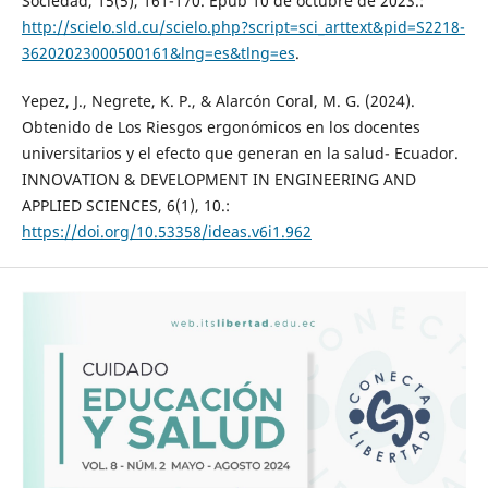
Sociedad, 15(5), 161-170. Epub 10 de octubre de 2023.:
http://scielo.sld.cu/scielo.php?script=sci_arttext&pid=S2218-
36202023000500161&lng=es&tlng=es
.
Yepez, J., Negrete, K. P., & Alarcón Coral, M. G. (2024).
Obtenido de Los Riesgos ergonómicos en los docentes
universitarios y el efecto que generan en la salud- Ecuador.
INNOVATION & DEVELOPMENT IN ENGINEERING AND
APPLIED SCIENCES, 6(1), 10.:
https://doi.org/10.53358/ideas.v6i1.962