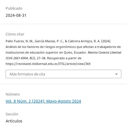
Publicado
2024-08-31
Cómo citar
Pallo Fueres, N. M., García Macias, P. C., & Cabrera Armijos, R. A. (2024).
Análisis de los factores de riesgos ergonómicos que afectan a trabajadores de
instituciones de educación superior en Quito, Ecuador.
Revista Conecta Libertad
ISSN 2661-6904
,
8
(2), 27–38. Recuperado a partir de
https://revistaistl.itslibertad.edu.ec/ITSL/article/view/369
Más formatos de cita
Número
Vol. 8 Núm. 2 (2024): Mayo-Agosto 2024
Sección
Artículos