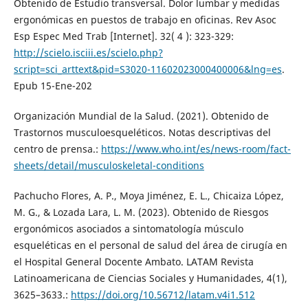
Obtenido de Estudio transversal. Dolor lumbar y medidas
ergonómicas en puestos de trabajo en oficinas. Rev Asoc
Esp Espec Med Trab [Internet]. 32( 4 ): 323-329:
http://scielo.isciii.es/scielo.php?
script=sci_arttext&pid=S3020-11602023000400006&lng=es
.
Epub 15-Ene-202
Organización Mundial de la Salud. (2021). Obtenido de
Trastornos musculoesqueléticos. Notas descriptivas del
centro de prensa.:
https://www.who.int/es/news-room/fact-
sheets/detail/musculoskeletal-conditions
Pachucho Flores, A. P., Moya Jiménez, E. L., Chicaiza López,
M. G., & Lozada Lara, L. M. (2023). Obtenido de Riesgos
ergonómicos asociados a sintomatología músculo
esqueléticas en el personal de salud del área de cirugía en
el Hospital General Docente Ambato. LATAM Revista
Latinoamericana de Ciencias Sociales y Humanidades, 4(1),
3625–3633.:
https://doi.org/10.56712/latam.v4i1.512