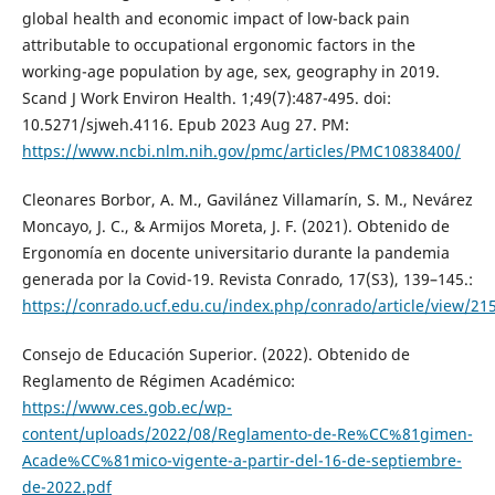
global health and economic impact of low-back pain
attributable to occupational ergonomic factors in the
working-age population by age, sex, geography in 2019.
Scand J Work Environ Health. 1;49(7):487-495. doi:
10.5271/sjweh.4116. Epub 2023 Aug 27. PM:
https://www.ncbi.nlm.nih.gov/pmc/articles/PMC10838400/
Cleonares Borbor, A. M., Gavilánez Villamarín, S. M., Nevárez
Moncayo, J. C., & Armijos Moreta, J. F. (2021). Obtenido de
Ergonomía en docente universitario durante la pandemia
generada por la Covid-19. Revista Conrado, 17(S3), 139–145.:
https://conrado.ucf.edu.cu/index.php/conrado/article/view/21
Consejo de Educación Superior. (2022). Obtenido de
Reglamento de Régimen Académico:
https://www.ces.gob.ec/wp-
content/uploads/2022/08/Reglamento-de-Re%CC%81gimen-
Acade%CC%81mico-vigente-a-partir-del-16-de-septiembre-
de-2022.pdf