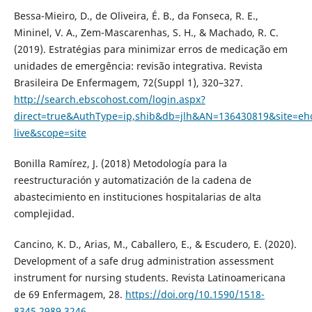
Bessa-Mieiro, D., de Oliveira, É. B., da Fonseca, R. E.,
Mininel, V. A., Zem-Mascarenhas, S. H., & Machado, R. C.
(2019). Estratégias para minimizar erros de medicação em
unidades de emergência: revisão integrativa. Revista
Brasileira De Enfermagem, 72(Suppl 1), 320–327.
http://search.ebscohost.com/login.aspx?
direct=true&AuthType=ip,shib&db=jlh&AN=136430819&site=eho
live&scope=site
Bonilla Ramírez, J. (2018) Metodología para la
reestructuración y automatización de la cadena de
abastecimiento en instituciones hospitalarias de alta
complejidad.
Cancino, K. D., Arias, M., Caballero, E., & Escudero, E. (2020).
Development of a safe drug administration assessment
instrument for nursing students. Revista Latinoamericana
de 69 Enfermagem, 28.
https://doi.org/10.1590/1518-
8345.2989.3246