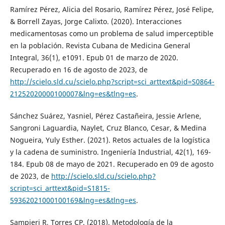
Ramírez Pérez, Alicia del Rosario, Ramírez Pérez, José Felipe,
& Borrell Zayas, Jorge Calixto. (2020). Interacciones
medicamentosas como un problema de salud imperceptible
en la población. Revista Cubana de Medicina General
Integral, 36(1), e1091. Epub 01 de marzo de 2020.
Recuperado en 16 de agosto de 2023, de
http://scielo.sld.cu/scielo.php?script=sci_arttext&pid=S0864-
21252020000100007&lng=es&tlng=es
.
Sánchez Suárez, Yasniel, Pérez Castañeira, Jessie Arlene,
Sangroni Laguardia, Naylet, Cruz Blanco, Cesar, & Medina
Nogueira, Yuly Esther. (2021). Retos actuales de la logística
y la cadena de suministro. Ingeniería Industrial, 42(1), 169-
184. Epub 08 de mayo de 2021. Recuperado en 09 de agosto
de 2023, de
http://scielo.sld.cu/scielo.php?
script=sci_arttext&pid=S1815-
59362021000100169&lng=es&tlng=es
.
Sampieri R, Torres CP. (2018). Metodología de la