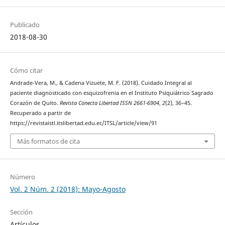
Publicado
2018-08-30
Cómo citar
Andrade-Vera, M., & Cadena Vizuete, M. F. (2018). Cuidado Integral al
paciente diagnosticado con esquizofrenia en el Instituto Psiquiátrico Sagrado
Corazón de Quito.
Revista Conecta Libertad ISSN 2661-6904
,
2
(2), 36–45.
Recuperado a partir de
https://revistaistl.itslibertad.edu.ec/ITSL/article/view/91
Más formatos de cita
Número
Vol. 2 Núm. 2 (2018): Mayo-Agosto
Sección
Artículos