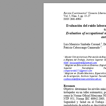
Revista Cuatrimestral
“Conecta Liberta
Vol. 5, N
úm
. 3
, pp.
 13-27 
ISSN 2661-6904
Evaluación 
del ruido 
labora
t
Evaluation of 
occupationa
l 
aut
1
Luis Ma
uricio S
imbaña Coronel 
, D
3
Patricio Cabascango Camuendo 
. 
1
Master
Un
iversitario 
en
 Pr
e
venc
ión 
de 
Rie
e 
H
igiene 
d
el 
Traba
jo, 
Ins
tituto 
S
uperior 
T
4364
. 
louiss
cgabrie
l@hotma
il.com
2
 Ma
gíster 
en 
Educación
 en
 E
ntornos
 Dig
ital
Superior
Tecno
l
ógico
Te
campoverde
8571@gmai
l
.com
3 
Magister en 
Diseño
Mecánico
, 
E
sp
ecialist
de 
Investigac
ión, 
Insti
tuto 
Superi
or 
Tecno
l
ccabascang
o@te
cnoecuatorian
o.edu
.ec
Resumen  
Objetivo: determinar los
 niveles mín
trabajador 
en
un 
taller 
automotriz, 
p
como 
la
Norma 
Oficial 
Mexicana 
N
NTP 
951,
Norma 
I
EC 
60942:2003, 
Seguridad 
y 
Salud 
en 
el
T
rabajo
metodología 
de
estudio 
es 
descriptiva