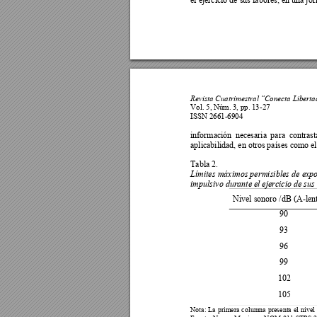
Revista Cuatrimestral
“Conecta Liberta
Vol. 5, N
úm
. 3
, pp.
 13-27 
ISSN 2661-6904
información 
necesaria 
para 
cont
rast
aplicabilidad, en 
otros
 países como el
Tabla 2. 
Límites 
máximos pe
rmisibles
d
e 
expo
impulsivo durante el ejercicio de sus
Nivel sonoro /dB (
A-lent
90 
93 
96 
99 
102 
105 
Nota: 
La 
primera
columna
present
a 
el 
nivel 