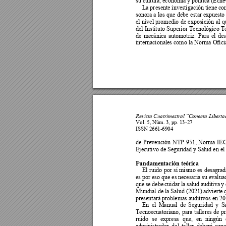
su cultura, 
economía y
 política (Ech
La
 pr
esente inves
tiga
ción tiene co
sonora 
a 
los 
que 
debe 
estar
expuesto
el 
nivel 
promedio 
de 
exposición 
al 
q
del 
Instituto 
Superior 
Tecnológico 
T
de 
mecánica 
automotr
iz
. 
Para 
el 
des
internacionales como 
la
 Norma 
Ofic
Revista Cuatrimestral
“Conecta Liberta
Vol. 5, N
úm
. 3
, pp.
 13-27 
ISSN 2661-6904
de 
P
revención
NTP 
951, 
Norma 
I
EC
Ejecutivo de S
egu
ridad y Salud en el
Fundam
en
tación teórica 
El 
ruido 
por 
sí 
mismo 
es 
desagrad
es por eso que es
 necesaria su evalua
que 
se 
debe 
cuidar 
la
salud 
auditiva 
y 
Mundial de la Salud (2021)
 advierte 
presentará problemas auditivos en 2
En 
el 
Manual 
de 
Seguridad 
y 
S
Tecnoecuatoriano, 
para 
talleres 
de 
pr
ruido 
s
e 
expresa 
que, 
en 
ningún 
administrador 
del 
taller 
deberá 
supe