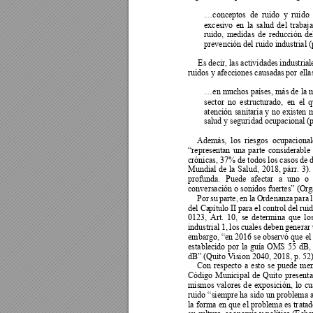
conceptos 
de 
ruido 
y 
r
uido 
…
exces
ivo 
en 
la 
salud 
del 
tr
abaj
ruido, 
medidas 
de 
reducción 
de
prevención del ruido industrial (p
Es decir, las actividade
s industrial
ruidos y afecciones causadas
 por 
ella
en muchos países
, 
más de la 
…
sector 
no 
estructurado, 
en 
el 
q
atención 
sanitaria 
y 
no 
existen 
m
salud y seguridad ocupacional (
Además, 
los 
riesgos 
ocupacional
n 
una 
parte 
considerable 
“representa
crónicas, 37% de 
todos los casos
 de 
Mundial 
de 
la 
Salud, 
2018, 
párr. 
3). 
profunda. 
Puede
a
f
ectar 
a
uno
o 
conversación o sonidos fuertes
 (Org
”
Por 
su 
pa
rte, 
en
la 
Ordenanz
a 
para 
del Ca
pítulo II pa
ra el
 control 
del ruid
0123, 
Art. 
10, 
se
determina 
que 
lo
industrial 
1, 
los 
cuales 
deben 
generar 
embargo, 
n 2016 s
e obs
ervó que el
“e
establec
ido 
por 
la 
guía 
OMS 
55 
dB, 
 (Quito Vision 2040, 2018, p. 52)
dB”
Con 
respecto 
a 
esto 
se
puede 
men
Código 
Municipal 
de 
Quito
pr
esenta
mismos 
valores 
d
e 
exposición, 
lo 
cu
siempre ha 
sido un problema 
ruido “
la 
forma 
en 
que
el problema 
es tr
atad