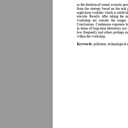
as 
the du
ration 
of s
ound, 
acoustic 
pre
from 
the 
strategy 
based 
on 
the 
task 
eight-hour 
workday which 
is 
subdivi
execute. 
Results
: 
after 
taking 
the 
m
workshop 
are 
outside 
the 
ranges 
Conclusions
: 
Continuous 
exposure 
t
in 
terms 
of
long-term 
laboratory 
use.
less 
frequently 
and 
others 
per
haps 
m
within the wor
kshop.
Keywords:
 pollution, technological i