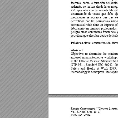
factores, 
como 
la 
duración 
del 
sonid
Además, 
se 
r
ealiza 
desde 
la 
e
strateg
951, 
que 
relaciona 
la
jornada 
laboral
determinado 
de
tarea
s 
que 
debe 
ej
mediciones 
s
e 
observa 
que
tres 
se
permitidos 
por 
las 
normativas 
nacio
continua al ruido 
tiene un impacto 
so
laboratorio 
en 
tiempos 
prolongados
.
peligro, 
unas 
con 
menos 
frecuencia 
y
actividad que efectúen dentr
o
 del 
tall
Palabras clave: 
contaminación, inter
Abstract  
Objective: 
to 
determine 
the 
minim
exposed 
in 
an 
automotive 
workshop,
as the Official Mexican Standard
 NOM
NTP 
951 
, 
Standard 
IEC 
60942: 
20
Safety 
and 
Health 
a
t 
Work 
2393,
methodology 
is 
desc
riptive,
it 
analyze
Revista Cuatrimestral
“Conecta Liberta
Vol. 5, N
úm
. 3
, pp.
 13-27 
ISSN 2661-6904