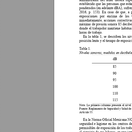
establec
ido que 
las personas
 que está
ponderados 
(en adelante 
dBA), s
ufre
2016, 
p. 
153). 
E
n 
caso 
de 
que, 
a 
exposiciones
por 
encima 
de 
los
inmediatamente, 
acciones 
correctivas
máximo 
de 
presión 
sono
ra
85 
decibe
donde 
el 
trabajador 
mantiene 
habitua
horas de trabajo.  
En 
la 
tabla 
1, 
se 
describen 
los 
niv
posición lenta y el 
t
iempo de exposici
Tabla 1. 
Niveles
 sono
ros, medidos en decibele
dB 
85 
90 
95 
100 
110 
115 
Nota: 
La 
primera
columna
present
a 
el 
nivel 
Fuente: 
Regla
mento 
de 
S
eguridad 
y 
S
alud 
de
Artículo
 55. 
En la 
Norma Of
icial Mexicana 
seguridad 
e 
higiene 
en
los 
centros 
de
permisibles de exposición de los trab
el ejercicio de sus labores, en 
una jor