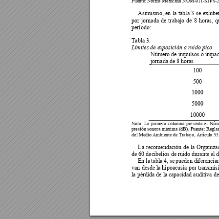
Fuente:
 Norma Mex
icana NOM-011-S
TPS-2
Asimismo, 
en 
la 
tabla 
3 
se 
exhibe
por 
jornada 
de 
tr
abajo 
de 
8 
horas, 
q
período: 
Tabla 3. 
Límites de exposición a ruido pico 
Número de impulsos o impac
jornada de 8 
ho
ras 
100 
500 
1000 
5000 
10000 
Nota: 
La 
primer
a 
colu
mna 
presenta
e
l 
Nú
m
presión 
sonora 
máxima 
(dB). 
Fu
ente: 
Regla
del Medio
Ambiente
 de Trabaj
o, Artícu
lo 55
La 
recomendación 
de 
la 
Organiza
de 60 decibelios de r
uido durante
el 
En la
 tabla
 4, se
 pueden di
f
erencia
van 
desde la hipoacusia 
por 
trans
misi
la pérdida de 
la
 capacidad auditiva def