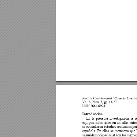
Revista Cuatrimestral
“Conecta Liberta
Vol. 5, N
úm
. 3
, pp.
 13-27 
ISSN 2661-6904
Introducción 
En 
la 
pres
ente 
investigación 
se 
r
equipos industriales en un taller auto
se 
consultaron estudios
 realizados
 po
española. 
En 
ellos 
se 
menciona 
que 
seguridad ocupacional son los siguien